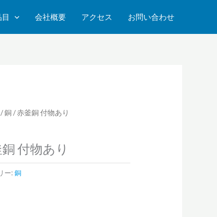
品目
会社概要
アクセス
お問い合わせ
/
銅
/ 赤釜銅 付物あり
釜銅 付物あり
リー:
銅