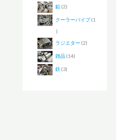
鉛
2
クーラーパイプ
1
ラジエター
2
雑品
14
鉄
3