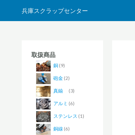
内
兵庫スクラップセンター
容
を
ス
キ
ッ
1
9
2
3
2
6
1
3
6
1
2
プ
取扱商品
個
個
個
個
個
個
4
個
個
個
個
の
の
の
の
の
の
個
の
の
の
の
銅
9
商
商
商
商
商
商
の
商
商
商
商
砲金
2
品
品
品
品
品
品
商
品
品
品
品
真鍮
3
品
アルミ
6
ステンレス
1
銅線
6