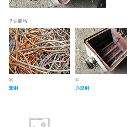
関連商品
銅
銅
並銅
赤釜銅