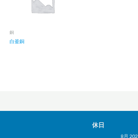
銅
白釜銅
休日
8月 202